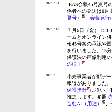
2026.7.21
JEAS会報45号
係者への発送は8月
夏号）
、
会報発行
2026.7.18
７月6日（金） 15:
ームとオンライン併
報45号案の承認や
を行いました。15
保護法の画像利用の
の様子
2026.7.8
小売事業者が顔デー
報道がありました。
保護指針
に従い、
推進します。参照
進むAI（用途）
、