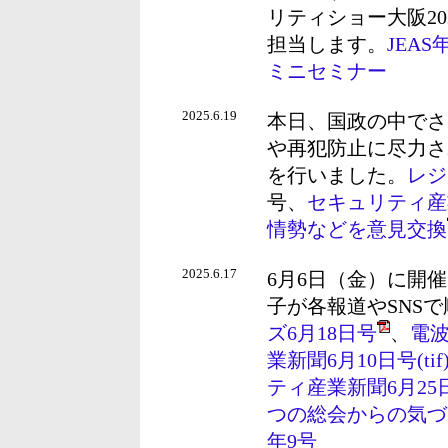
リティショー大阪20
担当します。
JEA
ミニセミナー
2025.6.19
本日、国政の中でさ
や再犯防止に尽力さ
を行いました。
レジ
号、
セキュリティ産
情勢などを意見交換
2025.6.17
6月6日（金）に開
子が各報道やSNS
ズ6月18日号
、
電波
業新聞6月10日号(tif
ティ産業新聞6月2
つの総会からの気づ
年9号