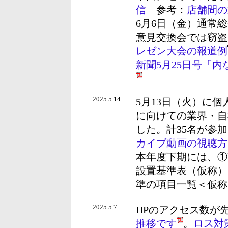
信
参考：
店舗間の
6月6日（金）通常
意見交換会では窃盗
レゼン大会の報道例
新聞5月25日号「
2025.5.14
5月13日（火）に
に向けての業界・自
した。計35名が参
カイブ動画の視聴方
本年度下期には、①
設置基準表（仮称）
準の項目一覧＜仮称
2025.5.7
HPのアクセス数が
推移です
。
ロス対