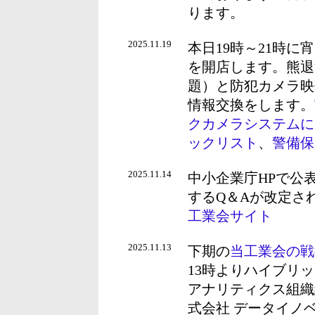
ります。
2025.11.19
本日19時～21時
を開店します。熊退
題）と防犯カメラ映
情報交換をします。
クカメラシステムに
ックリスト
、
警備保
2025.11.14
中小企業庁HPで公
するQ＆Aが改定さ
工業会サイト
2025.11.13
下期の
当工業会の戦
13時よりハイブリ
アナリティクス組織
式会社 データイノ