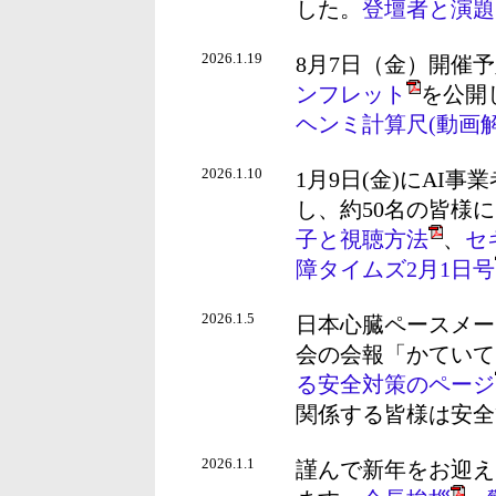
した。
登壇者と演題
2026.1.19
8月7日（金）開催
ンフレット
を公開
ヘンミ計算尺(動画
2026.1.10
1月9日(金)にAI
し、約50名の皆様
子と視聴方法
、
セ
障タイムズ2月1日号
2026.1.5
日本心臓ペースメー
会の会報「かていてるVo
る安全対策のページ
関係する皆様は安全
2026.1.1
謹んで新年をお迎え