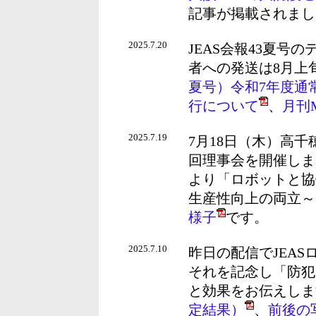
記事が掲載されまし
2025.7.20
JEAS会報43夏
者への発送は8月上
夏号）令和7年度通
行について
、
月刊M
2025.7.19
7月18日（木）高
回理事会を開催しま
より「ロボットと協
生産性向上の両立～
様子
です。
2025.7.10
昨日の配信でJEAS
それを記念し「防犯
と効果をお伝えしま
定結果）
、
前後の