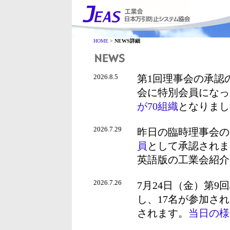
HOME
>
NEWS詳細
2026.8.5
第1回理事会の承認
会に特別会員になっ
が70組織
となりまし
2026.7.29
昨日の臨時理事会の
員
として承認されま
英語版の工業会紹介
2026.7.26
7月24日（金）第9
し、17名が参加され
されます。
当日の様