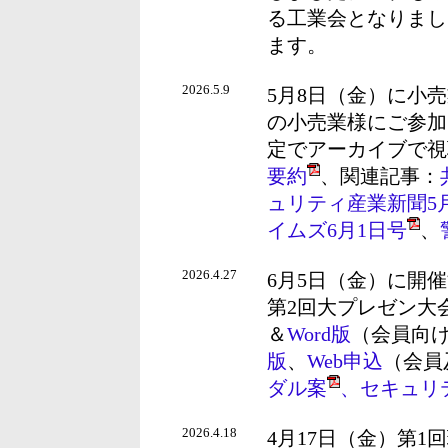
る工業会となりまし
ます。
2026.5.9
5月8日（金）に小
の小売業様にご参加
定でアーカイブで視
要約
、関連記事：
ュリティ産業新聞5月
イムズ6月1日号
、
2026.4.27
6月5日（金）に開
第2回大プレゼン大
＆
Word版
（会員向
版
、
Web申込
（会員
ダル案
、セキュリ
2026.4.18
4月17日（金）第