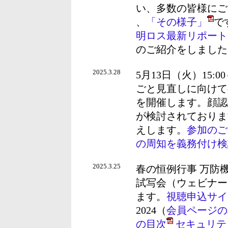
い、多数の皆様にご
、
「その様子」
で
明ロス最新リポート
のご紹介をしました
2025.3.28
5月13日（火）15:
ごと見直しに向けて
を開催します。顔認
が検討されておりま
えします。
参加のご
の周知を義務付け検
2025.3.25
春の恒例行事 万防
試写会（ウェビナー）を
ます。
視聴申込サイ
2024（
会員ページのa
の目次
セキュリテ