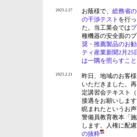
2025.2.27
お蔭様で、
総務省の
の干渉テスト
を行っ
た。当工業会では
プ
種機器の安全面のプ
奨・推薦製品のお勧
ティ産業新聞2月25
は一隅を照らすこと
2025.2.21
昨日、地域のお客様
いただきました。再
定講習会テキスト（b
接遇をお願いします
睨まれたというお声
警備員教育教本「施
します。人権に配慮
の抜粋