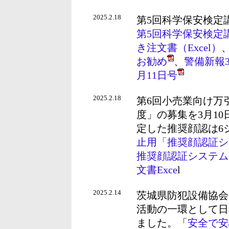
2025.2.18
第5回科学保安検定
第5回科学保安検定
き注文書（Excel）
お勧め
、
警備新報
月11日号
2025.2.18
第6回小売業向け万
度」の募集を3月1
定した推奨顔認は6
止用「推奨顔認証シ
推奨顔認証システム
文書Exce
l
2025.2.14
茨城県防犯設備協会
活動の一環として日
ました。「
安全で安