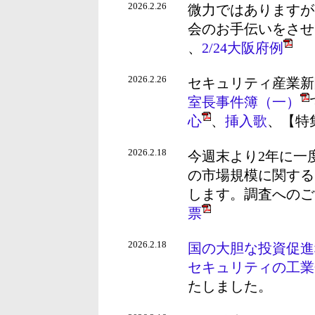
2026.2.26
微力ではありますが
会のお手伝いをさせ
、
2/24大阪府例
2026.2.26
セキュリティ産業新
室長事件簿（一）
心
、
挿入歌
、【特
2026.2.18
今週末より2年に一
の市場規模に関する
します。調査へのご
票
2026.2.18
国の大胆な投資促進
セキュリティの工業
たしました。