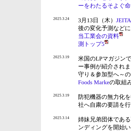
ーをわたるそよぐ命
2025.3.24
3月13日（木）
JEI
後の変化予測などに
当工業会の資料
関
測トップ5
2025.3.19
米国のLPマガジンで、“W
ー事例が紹介されま
守り＆参加型へ～の
Foods Marke
の取組
2025.3.19
防犯機器の無力化を
社へ自粛の要請を行
2025.3.14
姉妹兄弟団体である
ンディングを開始い