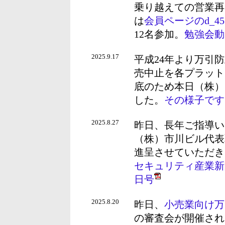
乗り越えての営業再
は
会員ページのd_45
12名参加。
勉強会動
2025.9.17
平成24年より万引
売中止を各プラット
底のため本日（株）
した。
その様子です（
2025.8.27
昨日、長年ご指導い
（株）市川ビル代表
進呈させていただき
セキュリティ産業新
日号
2025.8.20
昨日、
小売業向け万
の審査会が開催され