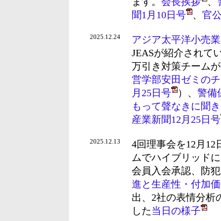
ます。
会長挨拶
、
聞1月10日号
、
官
2025.12.24
アジア太平洋小売業
JEASが紹介され
万引き対策チームが
営学部安田ゼミのチー
月25日号
）、
警備
もって聲なきに聞き
産業新聞12月25日号
2025.12.13
4回理事会を12月
ムでハイブリッドに
会員入会承認、防犯
進と生産性・付加価
出、2社の表情分析
した
当日の様子