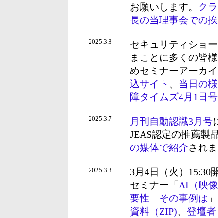
お願いします。
クラ
長の当理事会での挨
2025.3.8
セキュリティショー2
まことに多くの皆様
めセミナーアーカイ
込サイト
、
当日の様
障タイムズ4月1日号
2025.3.7
月刊自動認識3月号
JEAS認定の推薦製品
の媒体で紹介
されま
2025.3.3
3月4日（火）15:3
セミナー「
AI（映
要性 その事例は
」
資料（ZIP)
、
登壇者