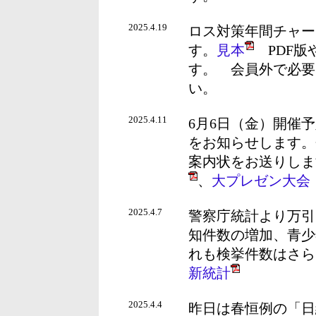
2025.4.19
ロス対策年間チャー
す。
見本
PDF版や
す。 会員外で必要
い。
2025.4.11
6月6日（金）開催
をお知らせします。
案内状をお送りしま
、
大プレゼン大会「JE
2025.4.7
警察庁統計より万引
知件数の増加、青少
れも検挙件数はさら
新統計
2025.4.4
昨日は春恒例の「日