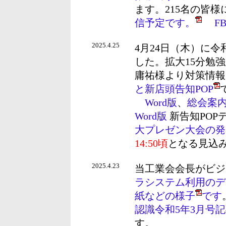
ます。215名の皆
信予定です。
F
2025.4.25
4月24日（木）に
した。拡大15分勉
庸祐様より対策情報
と新店頭告知POP
Word版
、
総会案
Word版
新告知POP
大プレゼン大会の発
14:50頃
となる見込
2025.4.23
当工業会会長がビジ
ラシステム利用のデ
紙などの様子
です
認識令和5年3月号
す。