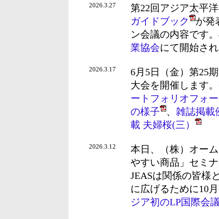
2026.3.27
第22回アジア太平
ガイドブック
が発
ン会議の内容です。
業協会
にて開始され
2026.3.17
6月5日（金）第2
大会を開催します。
ートフォリオフォーム
の様子
、
雑誌掲載
載 夫婦桜(三）
2026.3.12
本日、（株）オーム
やすい商品」セミナ
JEASは関係の皆
に広げるために10
ジア初のLP国際会