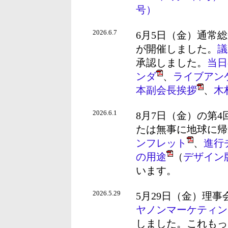
号）
2026.6.7
6月5日（金）通常
が開催しました。
議
承認しました。
当日
ンダ
、
ライブアン
本副会長挨拶
、
木
2026.6.1
8月7日（金）の第
たは無事に地球に帰
ンフレット
、
進行
の用途
（
デザイン
います。
2026.5.29
5月29日（金）理
ヤノンマーケティン
しました。これもっ