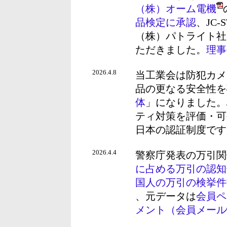
（株）オーム電機
品検定に承認
、JC
（株）パトライト社
ただきました。
理事
2026.4.8
当工業会は防犯カメ
品の更なる安全性を
体
」になりました。J
ティ対策を評価・可
日本の認証制度です
2026.4.4
警察庁発表の万引関
に占める万引の認知
国人の万引の検挙件
、元データは
会員ペ
メント（会員メール