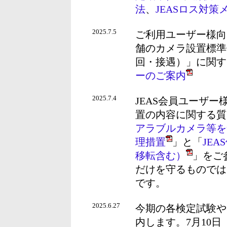
法
、
JEASロス対策
2025.7.5
ご利用ユーザー様向け
舗のカメラ設置標準
回・接遇）」に関す
ーのご案内
2025.7.4
JEAS会員ユーザ
置の内容に関する質
アラブルカメラ等を
理措置
」と「
JE
移転含む）
」をご
だけを守るものでは
です。
2025.6.27
今期の各検定試験や
内します。7月10