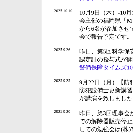
2025.10.10
10月9日（木）-1
会主催の福岡県「M
から6名が参加させ
会で報告予定です。
2025.9.26
昨日、第5回科学保
認定証の授与式が開
警備保障タイムズ10
2025.9.25
9月22日（月）【防犯力
防犯設備士更新講習
が講演を致しました
2025.9.20
昨日、第3回理事会
での解除器販売停止
しての勉強会は(株