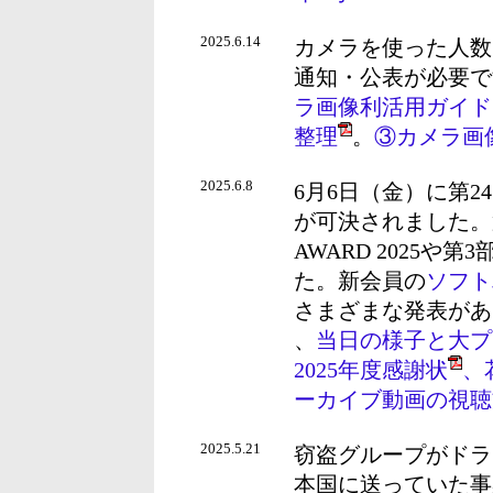
2025.6.14
カメラを使った人数
通知・公表が必要で
ラ画像利活用ガイドブッ
整理
。
③カメラ画
2025.6.8
6月6日（金）に第
が可決されました。第
AWARD 2025
た。新会員の
ソフト
さまざまな発表があ
、
当日の様子と大プレゼ
2025年度感謝状
、
ーカイブ動画の視聴
2025.5.21
窃盗グループがドラ
本国に送っていた事