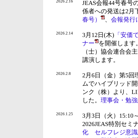
2026.2.16
JEAS会報44号
係者への発送は2月
春号）
、
会報発行
2026.2.14
3月12日(木)
「安価
ナー
を開催します
（士）協会連合会主
講演します。
2026.2.8
2月6日（金）第5
ムでハイブリッド開
ンク（株）より、LIN
した。
理事会・勉強
2026.1.25
3月3日（火）15:1
2026JEAS特別セミ
化 セルフレジ意識