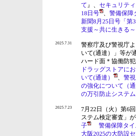
て
』、
セキュリティ
18日号
、
警備保障
新聞8月25日号「
支援～共に生きる～
2025.7.31
警察庁及び警視庁よ
いて(通達）」等が
ハード面＊協働防犯
ドラッグストアにお
いて(通達）
、
警視
の強化について（通
の万引防止システム
2025.7.23
7月22日（火）第
ステム検定審査」が
子
警備保障タイ
大阪2025の大防設