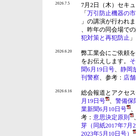
2026.7.5
7月2日（木）セキ
「
万引防止機器の市
」の講演が行われま
、昨年の同会場での
犯対策と再犯防止
」
2026.6.20
弊工業会にご依頼を
をお伝えします。
そ
聞6月19日号
、
静岡
刊警察
、参考：
店舗
2026.6.16
総会報道とアクセス
月19日号
、
警備保
業新聞6月10日号
考：
意思決定原則
芽（同紙2017年7月
2023年5月10日号）